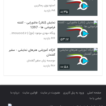
استودیوی رساترین
۳۰۹ بازدید
۰۱:۳۵
نمایش (تئاتر) عاشورایی - کشته
فراموشی ها - 1397
وبگاه مهدی موعود (عج) | mahdimouood.ir
۶۶۶ بازدید
۵۳:۱۷
کارگاه آموزشی هنرهای نمایشی - سفیر
گفتمان
موسسه زبان سفیر گفتمان
۴۸۲ بازدید
۰۰:۵۸
صفحه اصلی
ورود به پنل کاربری
عضویت در سایت
قوانین سایت
درباره ما
تماس با ما