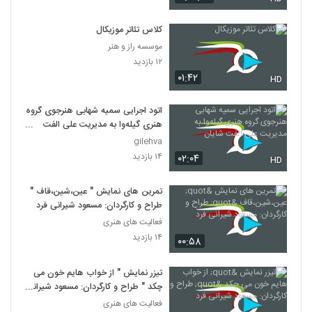
کلاس تئاتر موزیکال
موسسه راز و هنر
۱۲ بازدید
۰۱:۴۲
HD
اتود اجرایی سمیه شهابی هنرجوی گروه
هنری گیله‌وا به مدیریت علی الفت
شایان
gilehva
۱۴ بازدید
۰۲:۰۴
HD
تمرین های نمایش " عین،شین،قاف "
طراح و کارگردان: مسعود شیرانی فرد
فعالیت های هنری
۱۴ بازدید
۰۰:۵۸
تیزر نمایش " از خواب هایم خون می
چکد " طراح و کارگردان: مسعود شیرانی
فرد
فعالیت های هنری