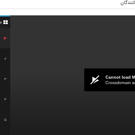
کنندگان
و
2
Cannot load 
3
Crossdomain a
4
5