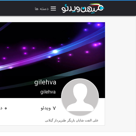
دسته ها
gilehva
gilehva
ویدئو
دن
0
7
علی الفت شایان بازیگر طنزپرداز گیلانی