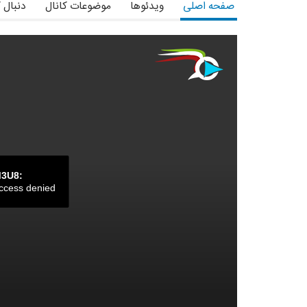
صفحه اصلی
ویدئوها
موضوعات کانال
دنبال 
M3U8:
ccess denied