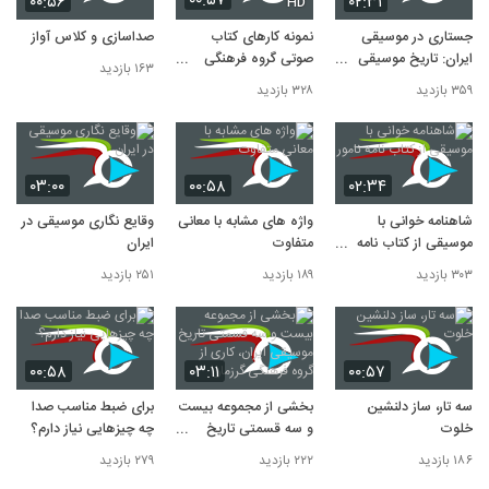
۰۰:۵۷
۰۰:۵۶
۰۲:۳۱
HD
10
۲۷۵ بازدید
جستاری در موسیقی
نمونه کارهای کتاب
صداسازی و کلاس آواز
ایران: تاریخ موسیقی
صوتی گروه فرهنگی
۱۶۳ بازدید
ایران
گرزمان جهت همکاری در
۳۵۹ بازدید
۳۲۸ بازدید
تولید
۰۳:۰۰
۰۰:۵۸
۰۲:۳۴
شاهنامه خوانی با
واژه های مشابه با معانی
وقایع نگاری موسیقی در
موسیقی از کتاب نامه
متفاوت
ایران
نامور
۳۰۳ بازدید
۱۸۹ بازدید
۲۵۱ بازدید
۰۰:۵۸
۰۳:۱۱
۰۰:۵۷
سه تار، ساز دلنشین
بخشی از مجموعه بیست
برای ضبط مناسب صدا
خلوت
و سه قسمتی تاریخ
چه چیزهایی نیاز دارم؟
موسیقی ایران، کاری از
۱۸۶ بازدید
۲۲۲ بازدید
۲۷۹ بازدید
گروه فرهنگی گرزمان