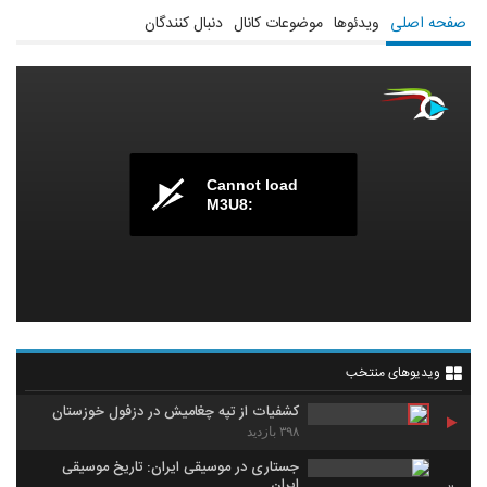
Gmail: garozman1398@gmail.com
صفحه اصلی
ویدئوها
موضوعات کانال
دنبال کنندگان
Telegram : https://t.me/garozman
Cannot load
M3U8:
ویدیوهای منتخب
کشفیات از تپه چغامیش در دزفول خوزستان
۳۹۸ بازدید
جستاری در موسیقی ایران: تاریخ موسیقی
ایران