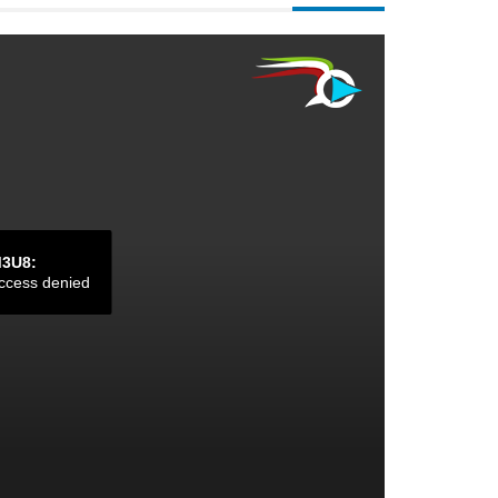
M3U8:
ccess denied