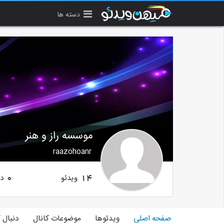
دسته ها
موسسه راز و هنر
raazohoanr
ویدئو
دن
0
14
صفحه اصلی
ویدئوها
موضوعات کانال
دنبال 