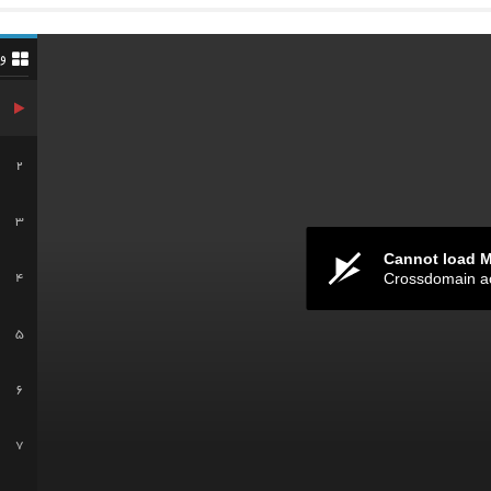
و
2
3
Cannot load 
Crossdomain a
4
5
6
7