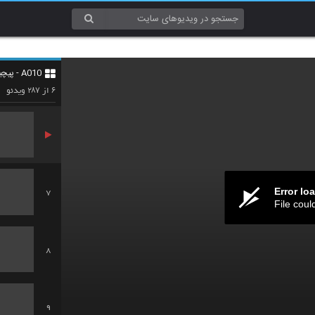
4
A010 - پیچیدگی (Complexity)
5
۲۸۷
۶
از
ویدئو
Error lo
7
File coul
8
9