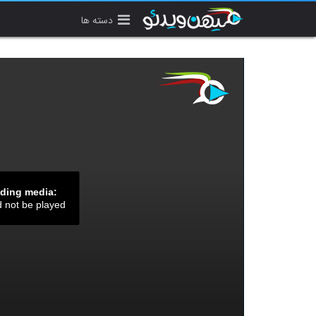
دسته ها
ading media:
d not be played