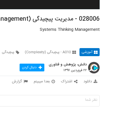
028006 - مدیریت پیچیدگی (Complexity Management)
Systems Thinking Management
آموزشی
A010 - پیچیدگی (Complexity)
پیچیدگی
دانش، پژوهش و فناوری
دنبال کردن
۲۲ فروردین ۱۳۹۷
دانلود
اشتراک
بعدا میبینم
گزارش