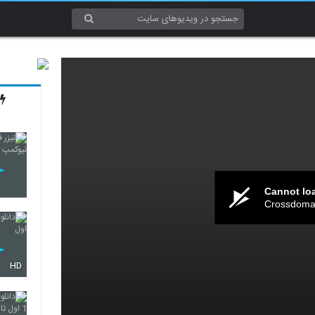
Cannot lo
Crossdomai
HD