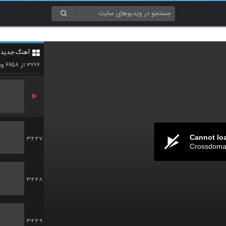
3224
آهنگ جدید 4
3225
۶۶۵۸
۳۲۲۶
از
وی
Cannot lo
3227
Crossdomai
3228
3229