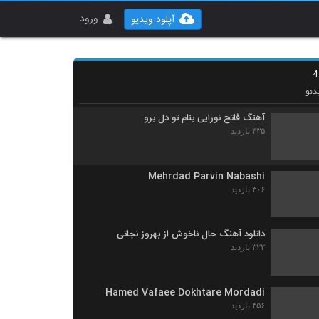
دانلود آهنگ جدید و زیبای پیروز بند با نام چترتو
ببند
ورود
آپلود ویدیو
۳۹۴ بازدید
آهنگ قطار از گروه دکور(پاپ)
۳۱۵ بازدید
دئو
آهنگ فاتح نورایی بنام تو دل برو
۴۳۵ بازدید
Mehrdad Parvin Nabashi
۳۰۶ بازدید
دانلود آهنگ حال ناخوش از بهروز نجاتی
۳۲۲ بازدید
Hamed Vafaee Dokhtare Mordadi
۴۵۶ بازدید