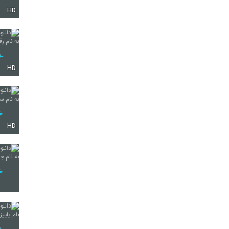
HD
3246
3247
HD
3248
HD
3249
3250
3251