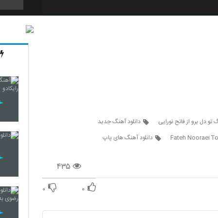
3230
3231
3232
 تو دل برو از فاتح نورایی
دانلود آهنگ جدید
Fateh Nooraei To
دانلود آهنگ های پاپ
3233
۴۳۵
۰
۰
3234