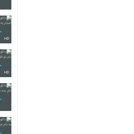
3241
HD
3242
3243
HD
3244
3245