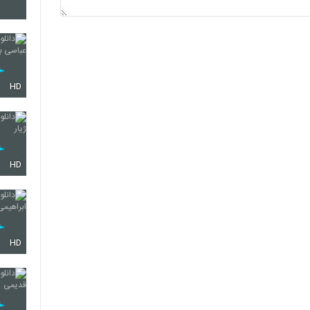
3235
3236
HD
3237
HD
3238
HD
3239
3240