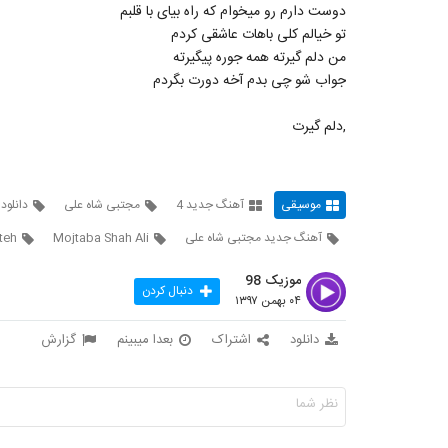
دوست دارم رو میخوام که راه بیای با قلبم
تو خیالم کلی باهات عاشقی کردم
من دلم گیرته همه جوره پیگیرته
جواب شو چی بدم آخه دورت بگردم
,دلم گیرت
موسیقی
آهنگ جدید 4
مجتبی شاه علی
دانلود
آهنگ جدید مجتبی شاه علی
Mojtaba Shah Ali
teh
موزیک 98
دنبال کردن
۰۴ بهمن ۱۳۹۷
دانلود
اشتراک
بعدا میبینم
گزارش