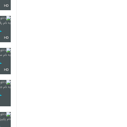
HD
400
HD
HD