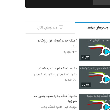
دانلود آهنگ مهرداد جعفری آره بدجوری دیوونتم
۷۵۹ بازدید
ویدیوهای مرتبط
ویدیوهای کانال
دانلود آهنگ یک رویا از مهرداد حمیدی به همراه
متن ترانه
۷۳۰ بازدید
آهنگ جدید آغوش تو از رایکادو
میلاد
Mehrdad Farivarrad Khab Zemestan
۶۴۳ بازدید
۳۲۵ بازدید
۰۲:۱۲
دانلود آهنگ امو بند میدونستم
مهرداد دین آهنگ تعادل
دانلود آهنگ جدید، دانلود اهنگ جدید ایرانی
۳۹۲ بازدید
۵۹۱ بازدید
۰۰:۵۴
دانلود آهنگ جدید و زیبای مهرداد داوودی با نام
دل دل نکن
دانلود آهنگ جدید مجید رضوی به
۷۴۳ بازدید
نام زیبا
موزیک قیر - دانلود آهنگ جدبد