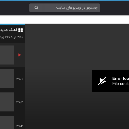
378
آهنگ جدید 4
379
۶۶۵۸
۳۸۰
از
ویدئ
Error lo
381
File coul
382
383