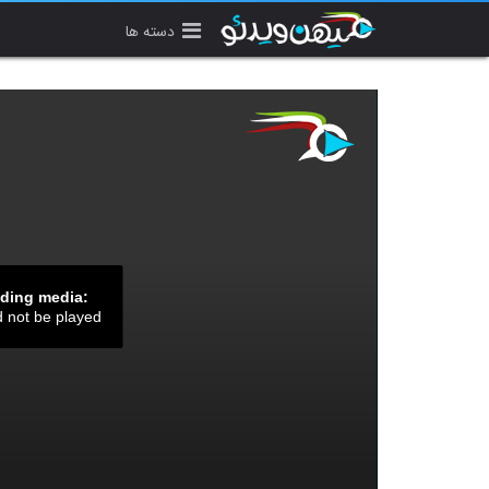
دسته ها
ading media:
d not be played