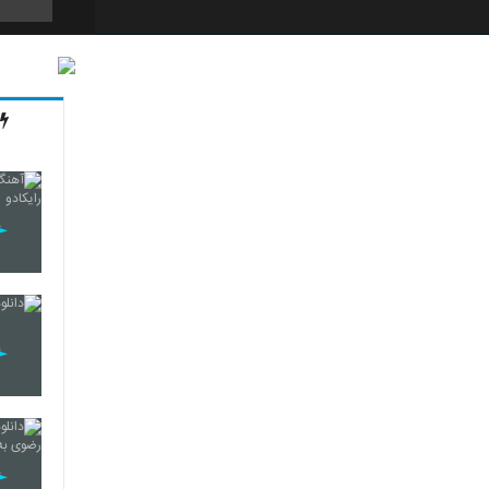
384
385
386
387
388