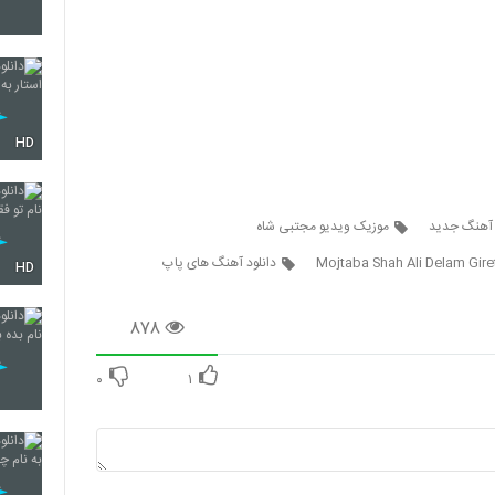
395
HD
396
 آهنگ جدید
موزیک ویدیو مجتبی شاه
Mojtaba Shah Ali Delam Gire
دانلود آهنگ های پاپ
397
HD
۸۷۸
398
۰
۱
399