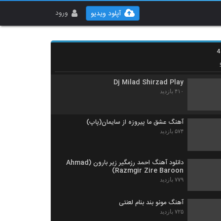
دانلود آهنگ جدید و زیبای سالار نادی با نام عشق
واهی
ورود
آپلود ویدیو
۶۱۳ بازدید
آهنگ مهدی جهانی بنام دوست دارم این هوارو
۶۲۳ بازدید
Dj Milad Shirzad Play
۴۱۰ بازدید
آهنگ عشق ما پیروزه از سایمان(پاپ)
۵۷۴ بازدید
دانلود آهنگ احمد رزمگیر زیر بارون (Ahmad
Razmgir Zire Baroon)
۷۷۹ بازدید
آهنگ مونو بند بنام لعنتی
۷۲۵ بازدید