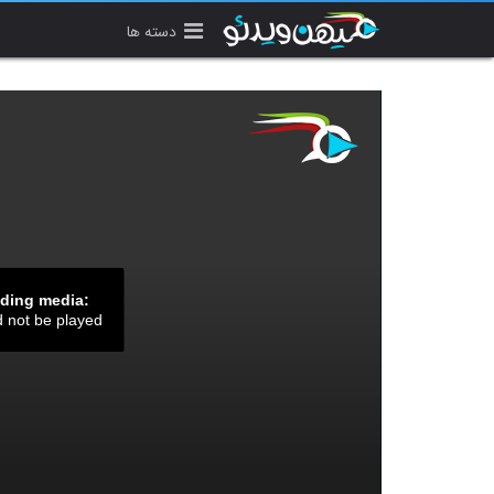
دسته ها
ading media:
d not be played