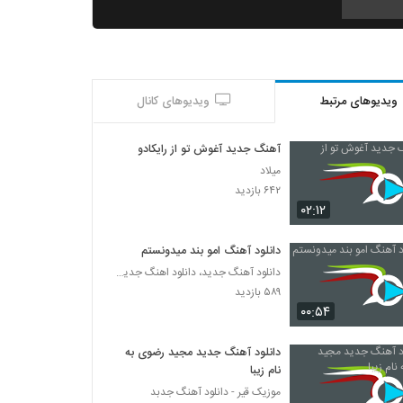
موزیک زیبای دیش دیری دیرین ماشالله از
مصطفی تفتیش
۱,۵۳۱ بازدید
ویدیوهای مرتبط
ویدیوهای کانال
موزیک زیبای حیف این عشق از هادی رضایی
۵۴۸ بازدید
آهنگ جدید آغوش تو از رایکادو
میلاد
آهنگ ماه خجالتی از سینا سرلک(سنتی)
۶۴۲ بازدید
۷۸۱ بازدید
۰۲:۱۲
دانلود آهنگ امو بند میدونستم
دانلود آهنگ جدید و زیبای محراستی با نام حس
دانلود آهنگ جدید، دانلود اهنگ جدید ایرانی
آروم
۵۸۹ بازدید
۴۸۷ بازدید
۰۰:۵۴
امیر مشتاق آهنگ دیوونه
دانلود آهنگ جدید مجید رضوی به
۵۱۶ بازدید
نام زیبا
موزیک قیر - دانلود آهنگ جدبد