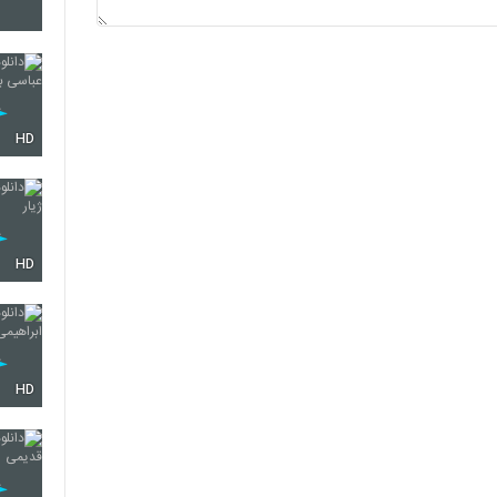
70
71
HD
72
HD
73
HD
74
75