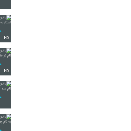
76
HD
77
78
HD
79
80