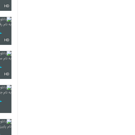
HD
81
82
HD
83
HD
84
85
86