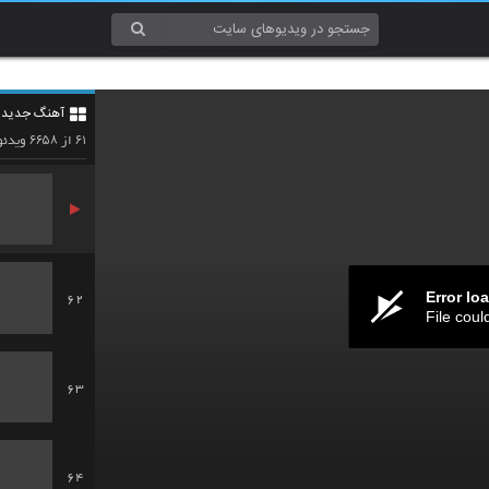
59
آهنگ جدید 4
60
۶۶۵۸
۶۱
از
ویدئو
Error lo
62
File coul
63
64