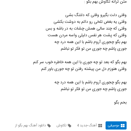
متن ترانه تکاوش بهم بگو :
206
وقتی دلت بگیرو وقتی که دلتنگ بشی
موزیک زیبای عاشق (رمیکس) از حمید هیراد
وقتی یه بغض تلخی رو دائم به دوشت بکشی
۷۰۹ بازدید
207
وقتی که چند سالی همش چشات به در باشه و بس
وقتی که پشت هر نفس دلیلی واسه مردن هست
دانلود آهنگ با هم باشیم از محمد رامزی
بهم بگو چجوری آروم باشم با این همه درد چه
۵۲۳ بازدید
جوری پاشم چه جوری من تو فکر تو نباشم
208
بهم بگو که بعد تو چه جوری با این همه خاطره خوب سر کنم
Abbas Rostaei Ashegh Shodan
وقتی هنوزم دل من پیشته رفتن تو چه جوری باور کنم
۳۳۱ بازدید
209
بهم بگو چجوری آروم باشم با این همه درد چه
دانلود آهنگ ایمان فلاح اخم
جوری پاشم چه جوری من تو فکر تو نباشم
۴۷۱ بازدید
210
بحم بگو
آهنگ امیر کیان بنام بماند
۸۱۶ بازدید
211
موسیقی
آهنگ جدید 4
تکاوش
دانلود آهنگ بهم بگو از