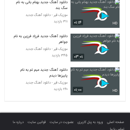
دانلود آهنگ جدید بهنام بانی به نام
سگ بند
دانلود آهنگ از من که گذشت از مجید ماندگاری
موزیک قیر - دانلود آهنگ جدبد
۷۳۴ بازدید
235
۳۱۱ بازدید
۰۱:۱۴
HD
موزیک زیبای من ساده از مهرداد اسدی
دانلود آهنگ جدید فرزاد فرزین به نام
۵۰۵ بازدید
جواهر
236
موزیک قیر - دانلود آهنگ جدبد
۳۴۵ بازدید
۰۳:۰۱
دانلود آهنگ جدید و زیبای آرین جم با نام الفبا
۸۵۷ بازدید
237
دانلود آهنگ جدید میم تم به نام
پاییزها دیدم
دانلود آهنگ دوری دوری از جبرئیل
موزیک قیر - دانلود آهنگ جدبد
۵۳۸ بازدید
۲۶۰ بازدید
۰۱:۰۰
238
HD
دانلود آهنگ فرهاد فروتنی عقده (Farhad
Forootani Oghdeh)
239
۸۲۷ بازدید
صفحه اصلی
ورود به پنل کاربری
عضویت در سایت
قوانین سایت
درباره ما
آهنگ ساسان پاشایی فر بنام اسرار عشق
تماس با ما