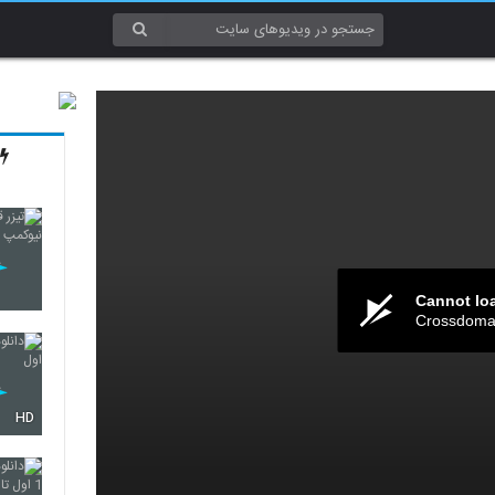
Cannot lo
Crossdomai
HD