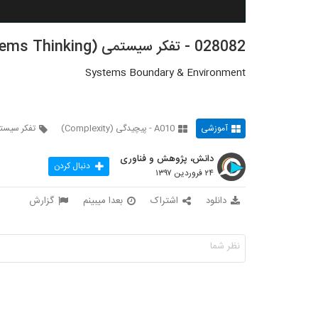
028082 - تفکر سیستمی (Systems Thinking)
Systems Boundary & Environment
آموزشی
A010 - پیچیدگی (Complexity)
تفکر سیست
دانش، پژوهش و فناوری
دنبال کردن
۲۴ فروردین ۱۳۹۷
دانلود
اشتراک
بعدا میبینم
گزارش