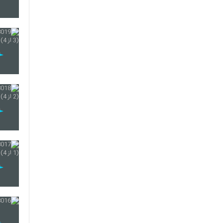
102
103
104
105
106
107