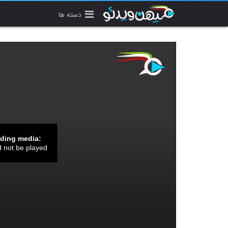
دسته ها
ading media:
d not be played