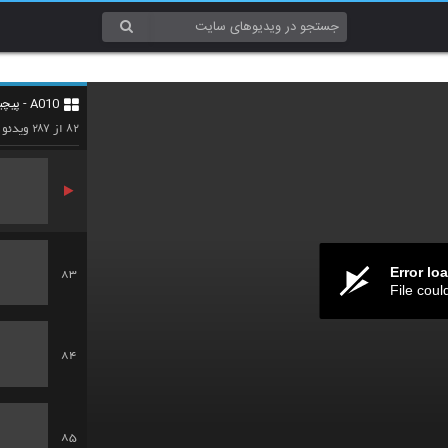
80
A010 - پیچیدگی (Complexity)
81
۲۸۷
۸۲
از
ویدئو
Error lo
83
File coul
84
85