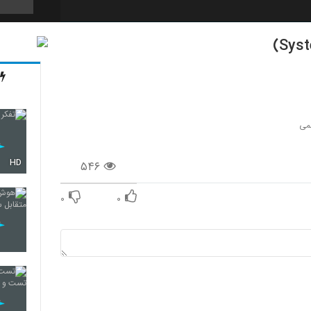
86
87
می
HD
۵۴۶
88
۰
۰
89
90