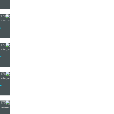
193
194
195
196
197
198