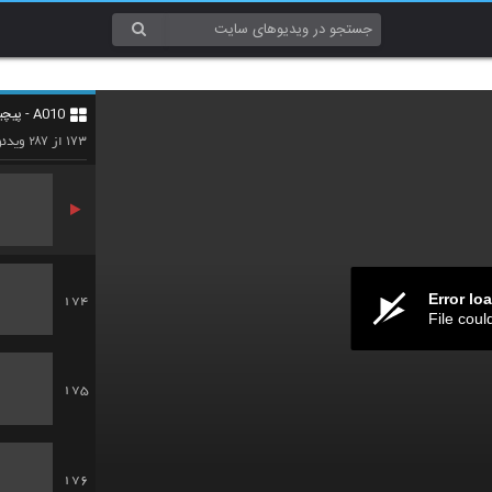
171
A010 - پیچیدگی (Complexity)
172
۲۸۷
۱۷۳
از
ویدئو
Error lo
174
File coul
175
176