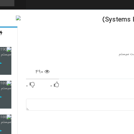
177
178
ت سیستم
۴۹۰
179
۰
۰
180
181