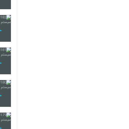
188
189
190
191
192