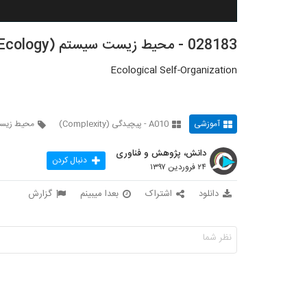
028183 - محیط زیست سیستم (Systems Ecology)
Ecological Self-Organization
آموزشی
A010 - پیچیدگی (Complexity)
محیط زیس
دانش، پژوهش و فناوری
دنبال کردن
۲۴ فروردین ۱۳۹۷
دانلود
اشتراک
بعدا میبینم
گزارش