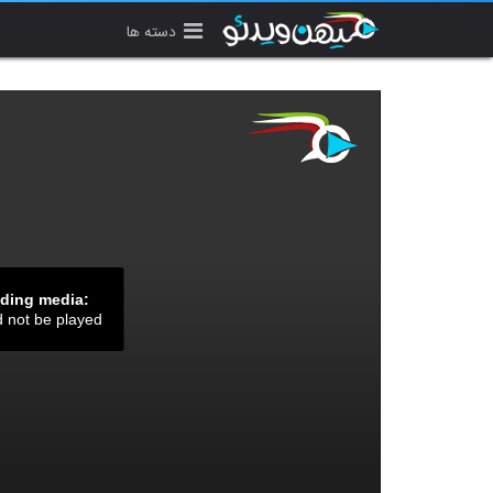
دسته ها
ading media:
d not be played