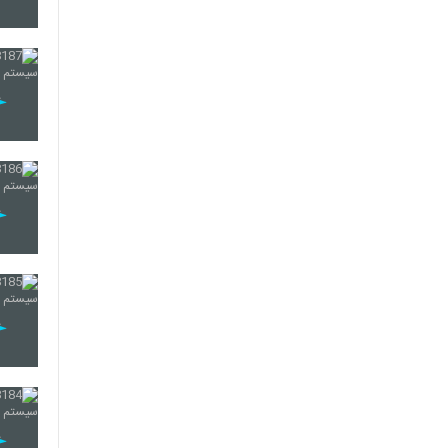
182
183
184
185
186
187