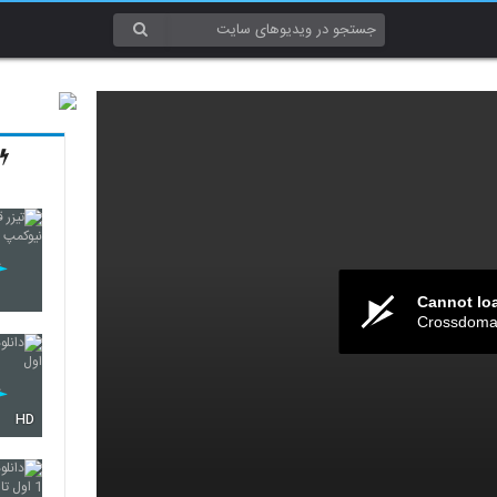
Cannot lo
Crossdomai
HD