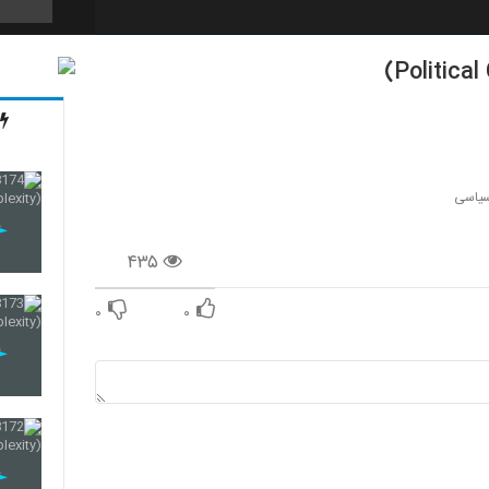
163
164
سیاسی
۴۳۵
165
۰
۰
166
167