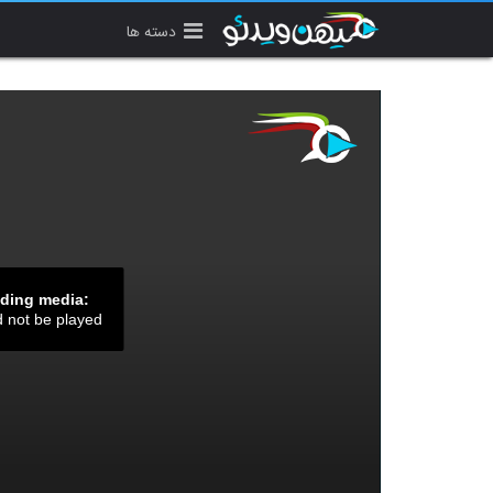
دسته ها
ading media:
d not be played