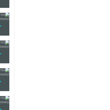
174
175
176
177
178