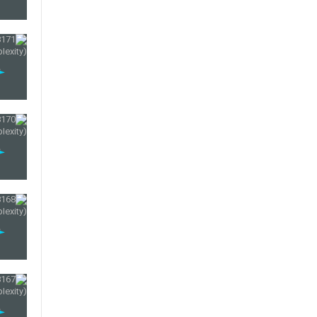
168
169
170
171
172
173