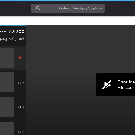
157
A010 - پیچیدگی (Complexity)
158
۲۸۷
۱۵۹
از
ویدئو
Error lo
160
File coul
161
162