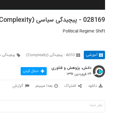
028169 - پیچیدگی سیاسی (Political Complexity)
Political Regime Shift
آموزشی
A010 - پیچیدگی (Complexity)
پیچیدگی 
دانش، پژوهش و فناوری
دنبال کردن
۲۴ فروردین ۱۳۹۷
دانلود
اشتراک
بعدا میبینم
گزارش