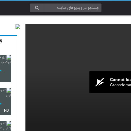
Cannot lo
Crossdomai
HD