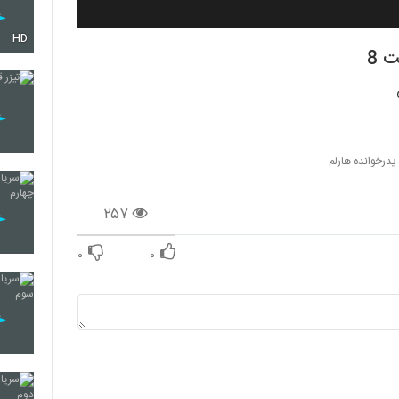
HD
 پدرخوانده هارلم
۲۵۷
۰
۰