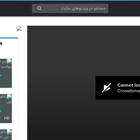
Cannot lo
Crossdomai
HD