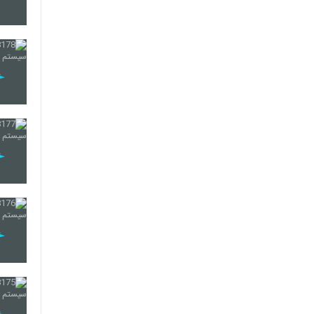
198
199
200
201
202
203