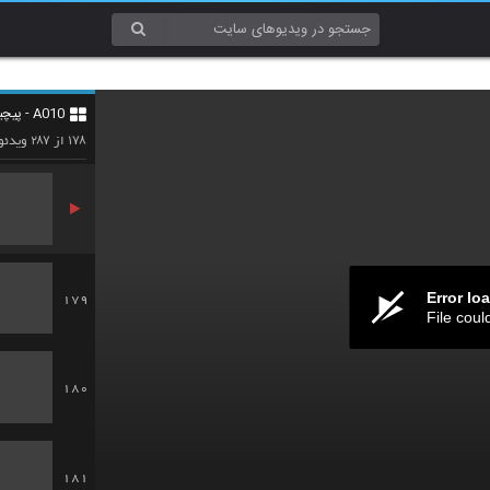
176
A010 - پیچیدگی (Complexity)
177
۲۸۷
۱۷۸
از
ویدئو
Error lo
179
File coul
180
181