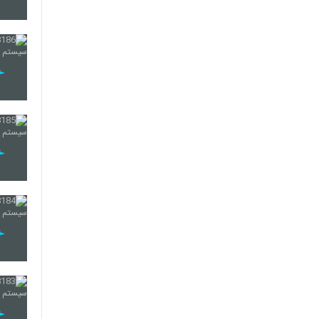
187
188
189
190
191
192