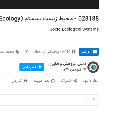
028188 - محیط زیست سیستم (Systems Ecology)
Socio-Ecological Systems
آموزشی
A010 - پیچیدگی (Complexity)
محیط زیس
دانش، پژوهش و فناوری
دنبال کردن
۲۴ فروردین ۱۳۹۷
دانلود
اشتراک
بعدا میبینم
گزارش