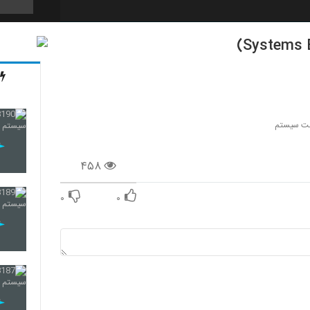
182
183
ت سیستم
۴۵۸
184
۰
۰
185
186