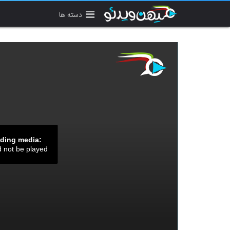
دسته ها
ading media:
d not be played