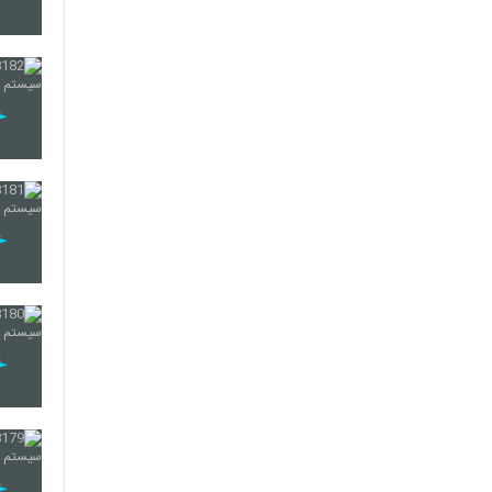
193
194
195
196
197