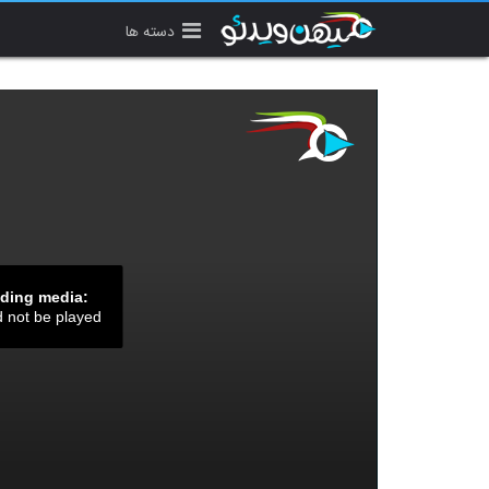
دسته ها
ading media:
d not be played