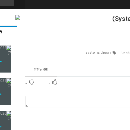
39
40
تم ها
systems theory
۴۴۰
41
۰
۰
42
43