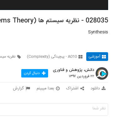
028035 - نظریه سیستم ها (Systems Theory)
Synthesis
آموزشی
A010 - پیچیدگی (Complexity)
نظریه سیس
دانش، پژوهش و فناوری
دنبال کردن
۲۲ فروردین ۱۳۹۷
دانلود
اشتراک
بعدا میبینم
گزارش