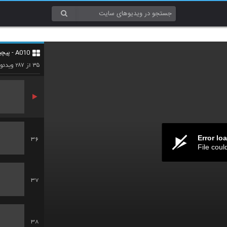
33
A010 - پیچیدگی (Complexity)
34
۲۸۷
۳۵
از
ویدئو
Error lo
36
File coul
37
38