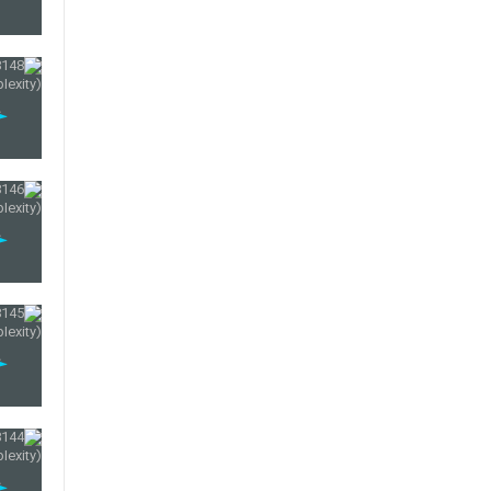
152
153
154
155
156