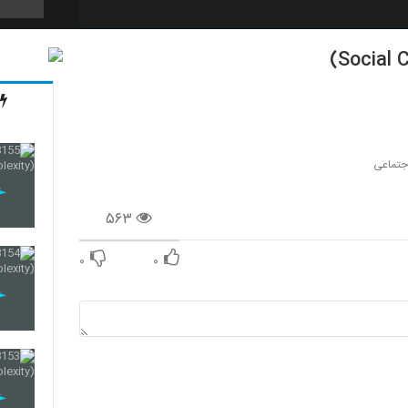
141
142
جتماعی
۵۶۳
143
۰
۰
144
145