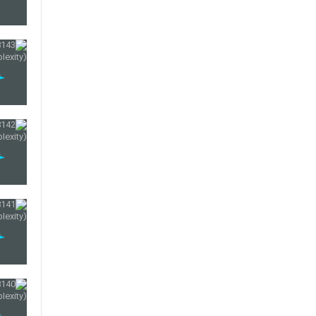
157
158
159
160
161
162