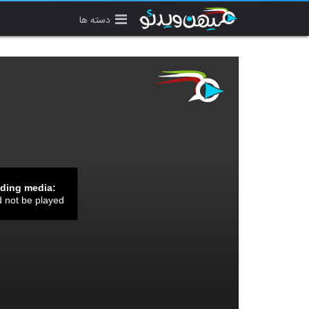
دسته ها
ading media:
d not be played