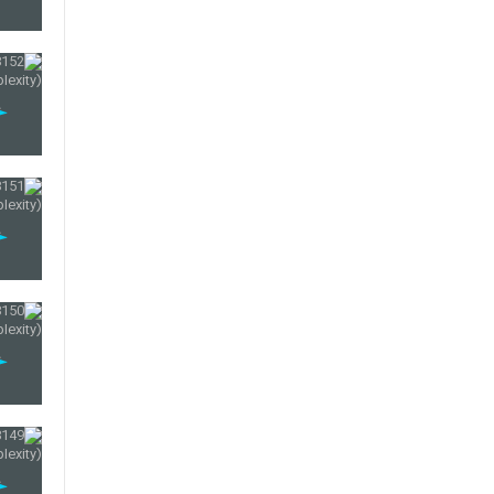
146
147
148
149
150
151