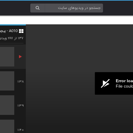
135
A010 - پیچیدگی (Complexity)
136
۲۸۷
۱۳۷
از
ویدئو
Error lo
138
File coul
139
140