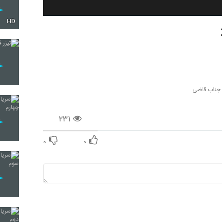
HD
ل جناب قاضی
۲۳۱
۰
۰