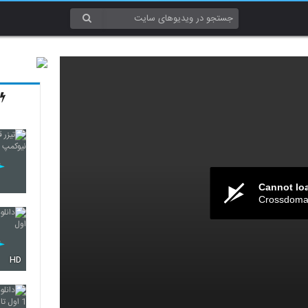
Cannot lo
Crossdomai
HD