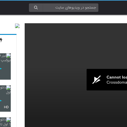
Cannot lo
Crossdomai
HD