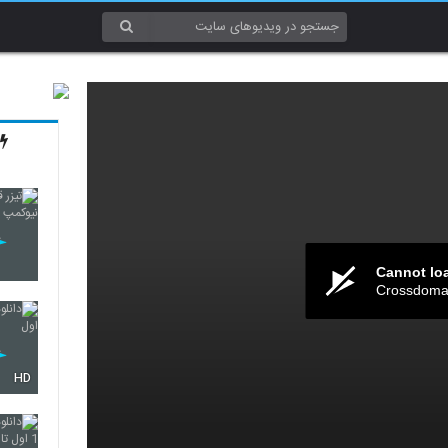
Cannot lo
Crossdomai
HD