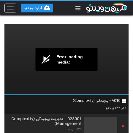
آپلود ویدیو
Toggle
vigation
Error loading
media:
A010 - پیچیدگی (Complexity)
۲۸۷
۱
از
ویدئو
028001 - مدیریت پیچیدگی (Complexity
Management)
۷۲۹ بازدید