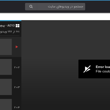
199
A010 - پیچیدگی (Complexity)
200
۲۸۷
۲۰۱
از
ویدئو
Error lo
202
File coul
203
204