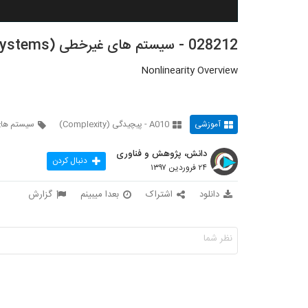
028212 - سیستم های غیرخطی (Nonlinear Systems)
Nonlinearity Overview
آموزشی
A010 - پیچیدگی (Complexity)
سیستم ها
دانش، پژوهش و فناوری
دنبال کردن
۲۴ فروردین ۱۳۹۷
دانلود
اشتراک
بعدا میبینم
گزارش