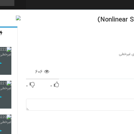
205
206
ی غیرخطی
۶۰۶
207
۰
۰
208
209