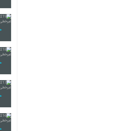
210
211
212
213
214
215