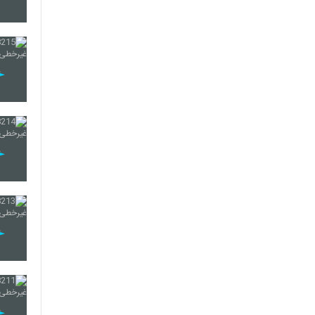
216
217
218
219
220