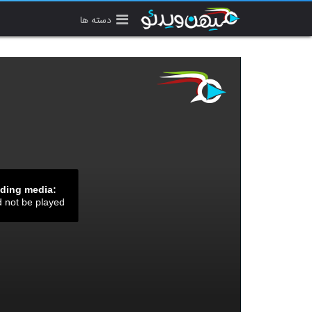
دسته ها
ading media:
d not be played