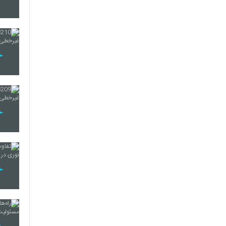
221
222
223
224
225
226