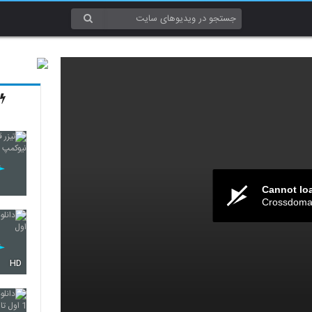
Cannot lo
Crossdomai
HD