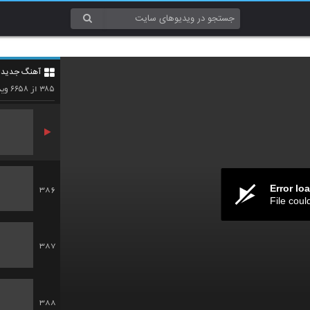
383
آهنگ جدید 4
384
۶۶۵۸
۳۸۵
از
وید
Error lo
386
File coul
387
388