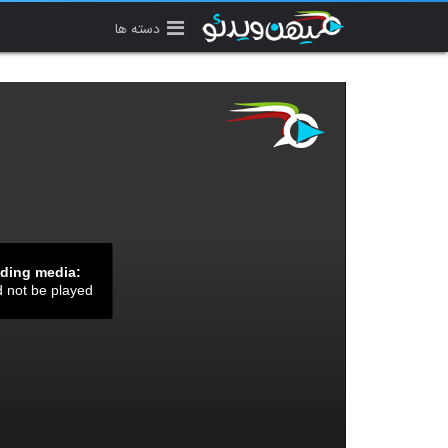
دسته ها
ading media:
d not be played