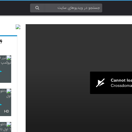
Cannot lo
Crossdomai
HD