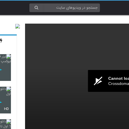
Cannot lo
Crossdomai
HD