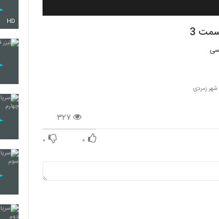
HD
 شهر زمردی
۳۲۷
۰
۰