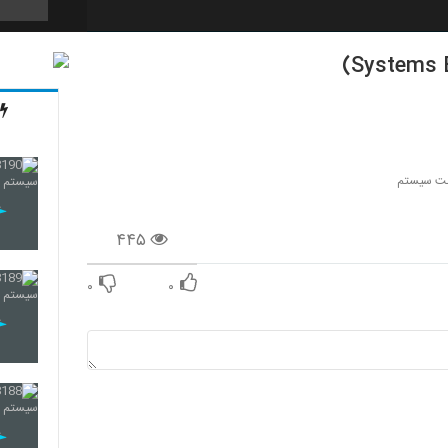
180
181
ت سیستم
۴۴۵
182
۰
۰
183
184