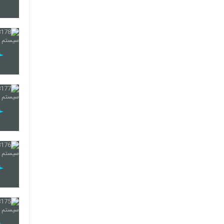
196
197
198
199
200
201