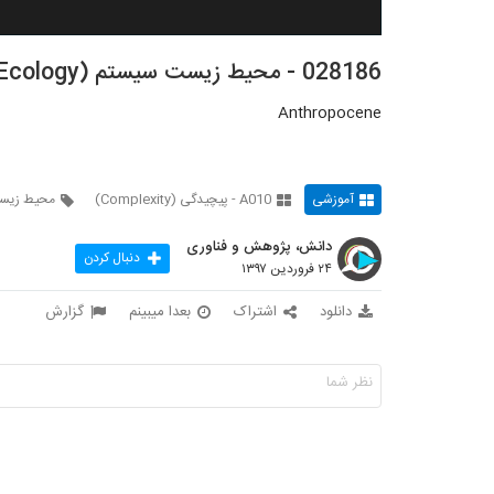
028186 - محیط زیست سیستم (Systems Ecology)
Anthropocene
آموزشی
A010 - پیچیدگی (Complexity)
محیط زیس
دانش، پژوهش و فناوری
دنبال کردن
۲۴ فروردین ۱۳۹۷
دانلود
اشتراک
بعدا میبینم
گزارش