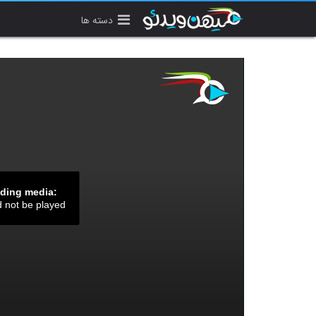
دسته ها
ading media:
d not be played