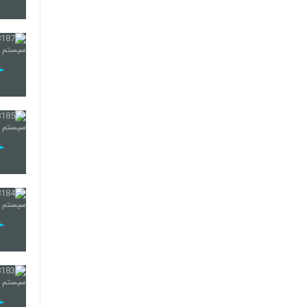
185
186
187
188
189
190