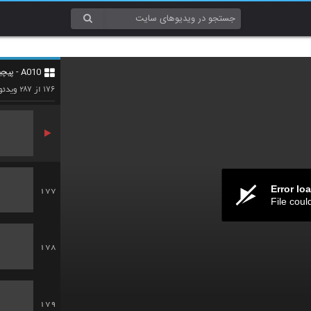
174
A010 - پیچیدگی (Complexity)
175
۲۸۷
۱۷۶
از
ویدئو
Error lo
177
File coul
178
179