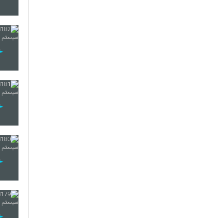
191
192
193
194
195