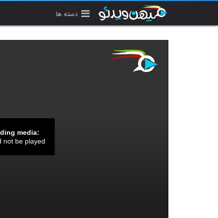
دسته ها
ading media:
d not be played