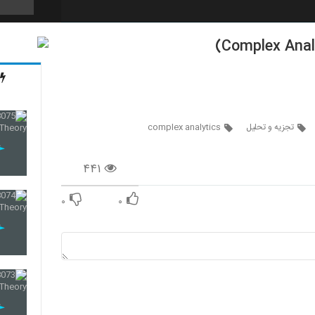
55
56
تجزیه و تحلیل
complex analytics
۴۴۱
57
۰
۰
58
59