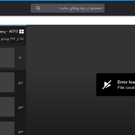
49
A010 - پیچیدگی (Complexity)
50
۲۸۷
۵۱
از
ویدئو
Error lo
52
File coul
53
54