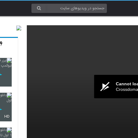
Cannot lo
Crossdomai
HD