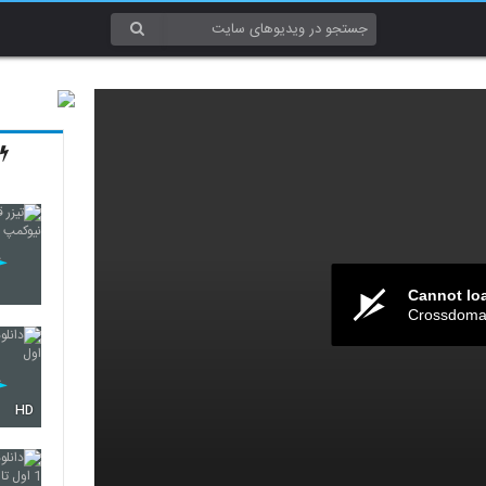
Cannot lo
Crossdomai
HD