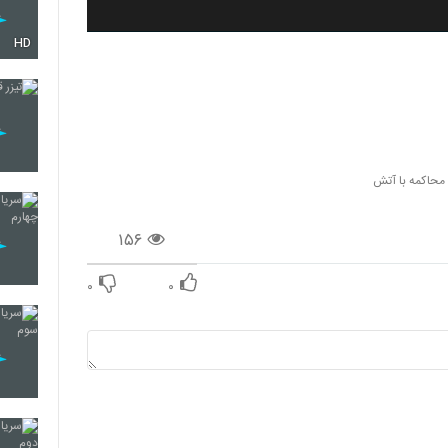
HD
 محاکمه با آتش
۱۵۶
۰
۰