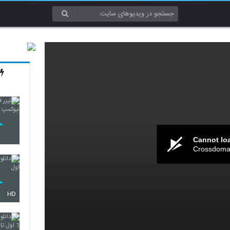
Cannot lo
Crossdomai
HD