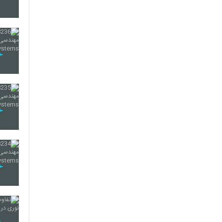
250
251
252
253
254
255