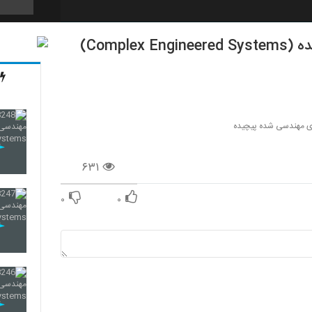
234
235
 مهندسی شده پیچیده
۶۳۱
236
۰
۰
237
238