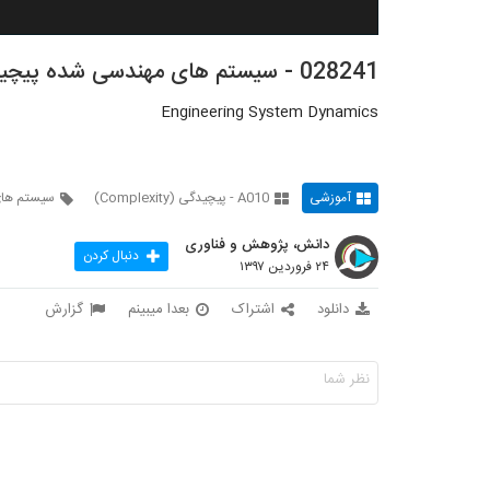
028241 - سیستم های مهندسی شده پیچیده (Complex Engineered Systems)
Engineering System Dynamics
آموزشی
A010 - پیچیدگی (Complexity)
سیستم های
دانش، پژوهش و فناوری
دنبال کردن
۲۴ فروردین ۱۳۹۷
دانلود
اشتراک
بعدا میبینم
گزارش