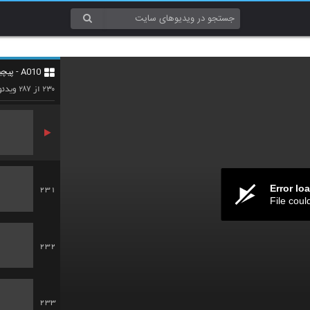
228
A010 - پیچیدگی (Complexity)
229
۲۸۷
۲۳۰
از
ویدئو
Error lo
231
File coul
232
233