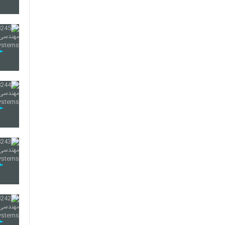
239
240
241
242
243
244