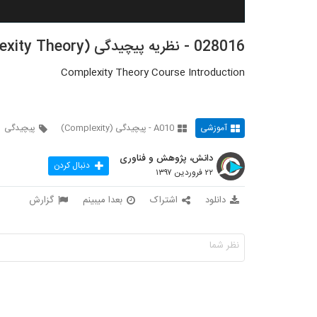
028016 - نظریه پیچیدگی (Complexity Theory)
Complexity Theory Course Introduction
آموزشی
A010 - پیچیدگی (Complexity)
پیچیدگی
دانش، پژوهش و فناوری
دنبال کردن
۲۲ فروردین ۱۳۹۷
دانلود
اشتراک
بعدا میبینم
گزارش