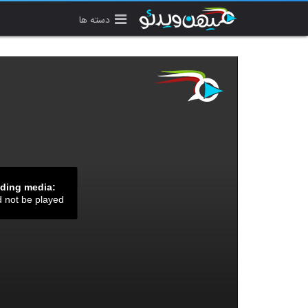
دسته ها
ading media:
d not be played