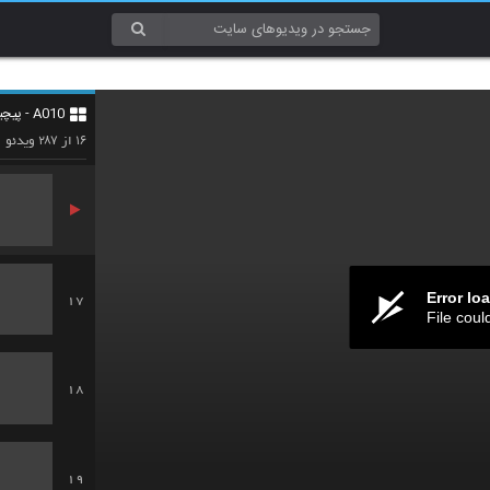
14
A010 - پیچیدگی (Complexity)
15
۲۸۷
۱۶
از
ویدئو
Error lo
17
File coul
18
19