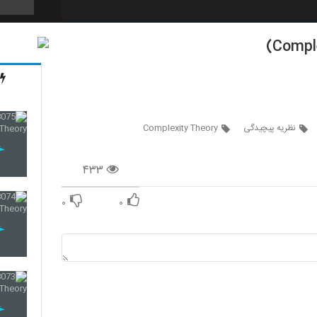
20
21
نظریه پیچیدگی
Complexity Theory
۴۳۳
22
۰
۰
23
24