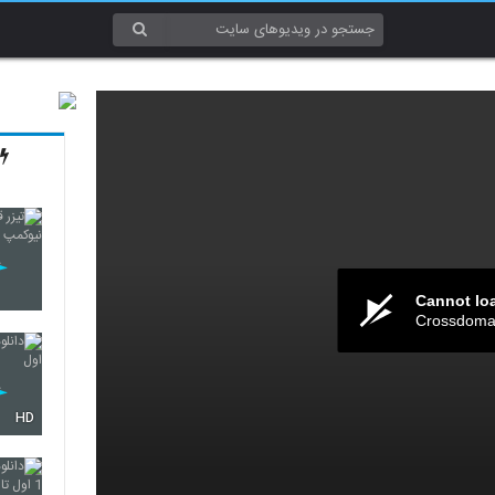
Cannot lo
Crossdomai
HD