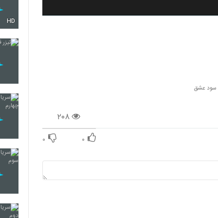
HD
ل سود عشق
۲۰۸
۰
۰