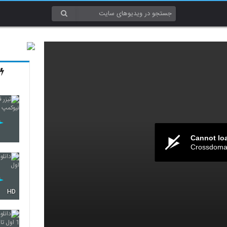
Cannot lo
Crossdomai
HD