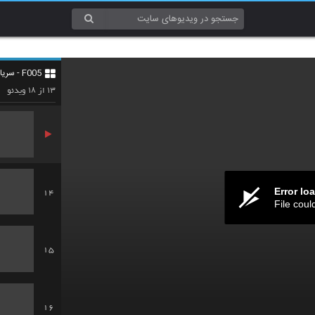
11
F005 - سریال مستند Planet Earth
12
۱۸
۱۳
از
ویدئو
Error lo
14
File coul
15
16