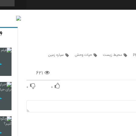
17
P
محیط زیست
حیات وحش
سیاره زمین
۶۲۱
۰
۰