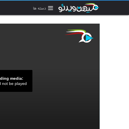
دسته ها
ading media:
d not be played