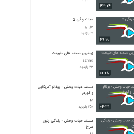
۴۳:۰۴
حیات رنگی 2
حق پو
۲۱ بازدید
۴۹:۱۹
زیباترین صحنه های طبیعت
azhno
۲۳ بازدید
۰۰:۰۸
مستند حیات وحش - بوفالو آمریکایی
و گورخر
M
۰۴:۳۱
۲۵۰ بازدید
مستند حیات وحش - زندگی زنبور
سرخ
M