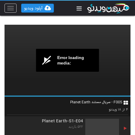
آپلود ویدیو
Toggle
vigation
Planet Earth-S1-E01
۵۶۷ بازدید
Error loading
1
media:
Planet Earth-S1-E02
۴۷۵ بازدید
2
Planet Earth-S1-E03
F005 - سریال مستند Planet Earth
۴۸۶ بازدید
3
۱۸
۴
از
ویدئو
Planet Earth-S1-E04
۵۲۲ بازدید