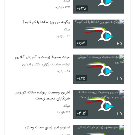
میلاد
Planet Earth-S2-E02
۱۷۵ بازدید
۰۱:۳۸
۷۸۱ بازدید
16
چگونه دور ریز غذاها را کم کنیم؟
Planet Earth-S2-E01
میلاد
۱,۵۸۷ بازدید
17
۱۶۲ بازدید
۰۱:۰۷
HD
نجات محیط زیست با آموزش آنلاین
الوکام، سامانه برگزاری کلاس آنلاین
۸۰ بازدید
۰۱:۲۵
HD
آخرین وضعیت پرونده حادثه اتوبوس
خبرنگاران محیط زیست
میلاد
۱۶۱ بازدید
۰۳:۱۶
HD
اسلوموشن زیبای حیات وحش
azhno