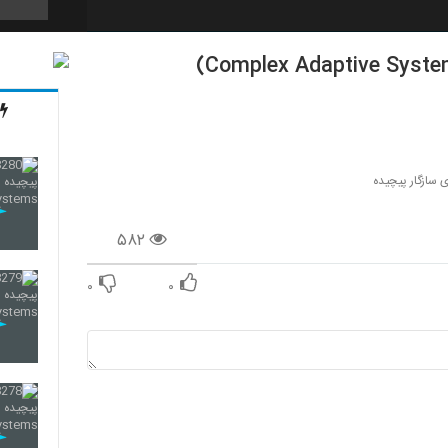
269
270
سازگار پیچیده
۵۸۲
271
۰
۰
272
273