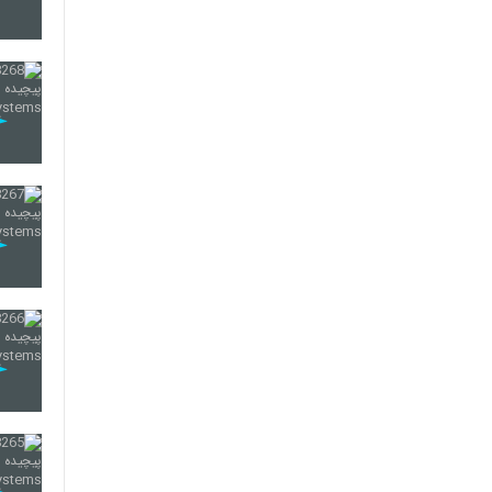
285
286
287