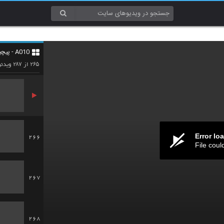
263
A010 - پیچیدگی (Complexity)
264
۲۸۷
۲۶۵
از
ویدئو
Error lo
266
File coul
267
268