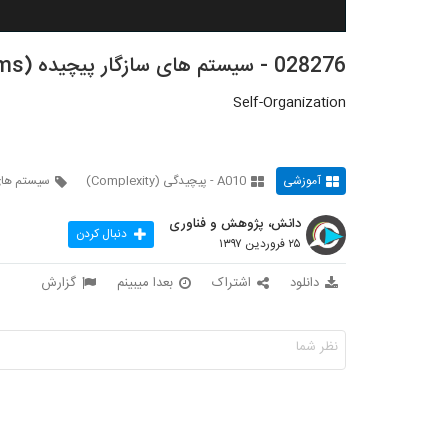
028276 - سیستم های سازگار پیچیده (Complex Adaptive Systems)
Self-Organization
آموزشی
A010 - پیچیدگی (Complexity)
سیستم های 
دانش، پژوهش و فناوری
دنبال کردن
۲۵ فروردین ۱۳۹۷
دانلود
اشتراک
بعدا میبینم
گزارش