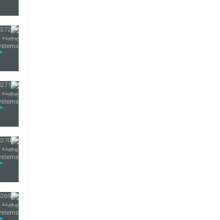
280
281
282
283
284