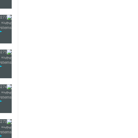
274
275
276
277
278
279