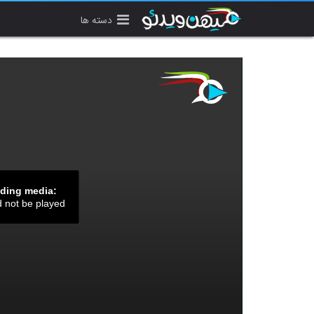
دسته ها
ading media:
d not be played