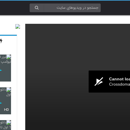
Cannot lo
Crossdomai
HD