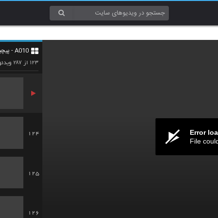
121
A010 - پیچیدگی (Complexity)
122
۲۸۷
۱۲۳
از
ویدئو
Error lo
124
File coul
125
126