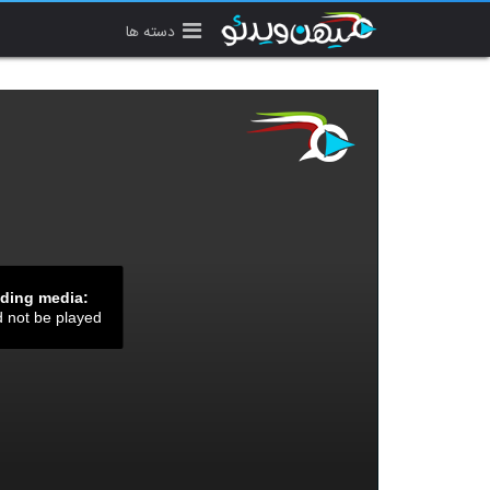
دسته ها
ading media:
d not be played