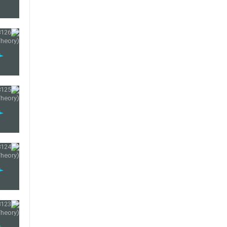
143
144
145
146
147
148