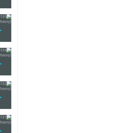
132
133
134
135
136
137