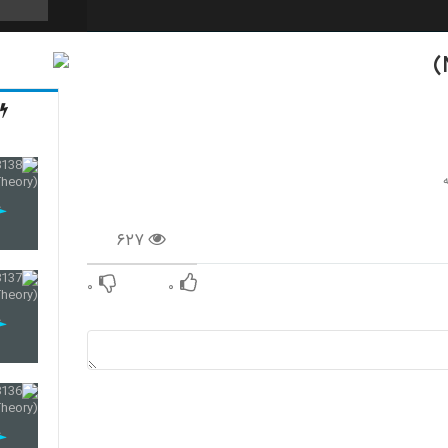
127
128
۶۲۷
129
۰
۰
130
131