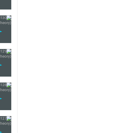
138
139
140
141
142