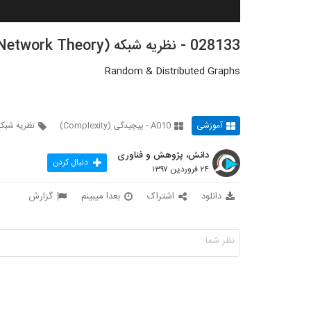
028133 - نظریه شبکه (Network Theory)
Random & Distributed Graphs
آموزشی
A010 - پیچیدگی (Complexity)
نظریه شبکه
دانش، پژوهش و فناوری
دنبال کردن
۲۴ فروردین ۱۳۹۷
دانلود
اشتراک
بعدا میبینم
گزارش