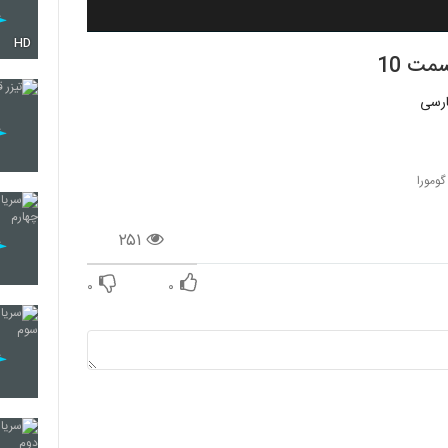
HD
گومورا
۲۵۱
۰
۰