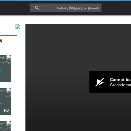
Cannot lo
Crossdomai
HD