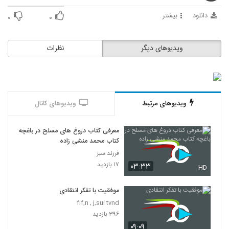
115
دانلود
بیشتر
۰
۰
028126 - نظریه شبکه (Network Theory)
۵۴۲ بازدید
116
ویدیوهای دیگر
نظرات
028127 - نظریه شبکه (Network Theory)
۵۳۳ بازدید
117
ویدیوهای مرتبط
ویدیوهای کانال
028128 - نظریه شبکه (Network Theory)
۵۵۸ بازدید
118
معرفی کتاب دروغ های مسلح در باغچه
کتاب محمد منشی زاده
028129 - نظریه شبکه (Network Theory)
فرزند سبز
۶۲۹ بازدید
۱۷ بازدید
۰۳:۳۳
119
HD
موفقیت با تفکر انتقادی
028130 - نظریه شبکه (Network Theory)
fif,n , j,sui tvnd
۶۱۳ بازدید
120
۳۹۶ بازدید
۰۹:۰۹