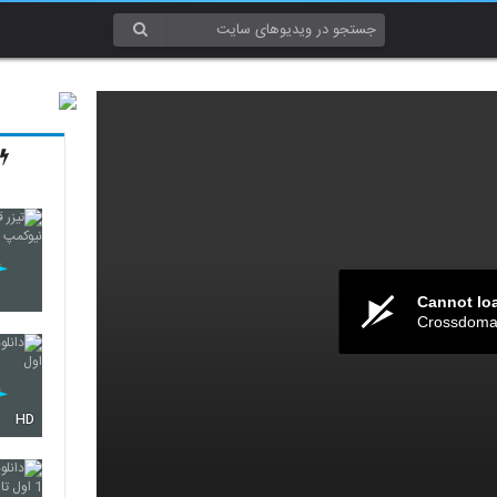
Cannot lo
Crossdomai
HD