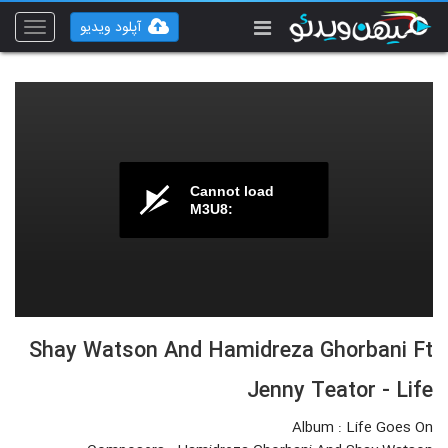
آپلود ویدیو
Toggle
vigation
Cannot load
M3U8:
Shay Watson And Hamidreza Ghorbani Ft
Jenny Teator - Life
Album : Life Goes On