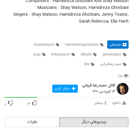
Composers : Hamidreza Ghorbani And Shay Watson
Musicians : Shay Watson, Hamidreza Ghorbani
Singers : Shay Watson, Hamidreza Ghorbani, Jenny Teator,
Sarah Rebecca, Ella Hartt
موسیقی
hamidrezaghorbani
shaywatson
pop
lifegoeson
Album
jennyteator
حمیدرضاقربانی
life
۱۰
کانال حمیدرضا قربانی
دنبال کردن
۱۳ فروردین ۱۴۰۱
دانلود
بیشتر
۰
۳
ویدیوهای دیگر
نظرات