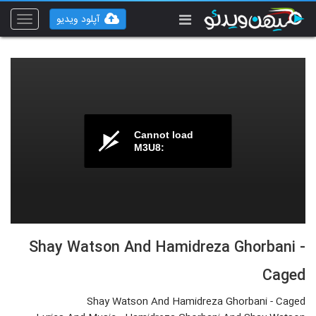
آپلود ویدیو
Toggle
vigation
Cannot load
M3U8:
Shay Watson And Hamidreza Ghorbani -
Caged
Shay Watson And Hamidreza Ghorbani - Caged