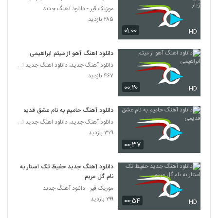
موزیک قیر - دانلود آهنگ جدبد
ریمیکس آهنگ پارتی دنس (11)
۲۸۵ بازدید
۱,۷۹۵ بازدید
۰۱:۰۰
135
HD
دانلود اهنگ آهو از میثم ابراهیمی
ریمیکس آهنگ پارتی دنس (10)
دانلود آهنگ جدید، دانلود اهنگ جدید ایرانی
۱,۲۱۶ بازدید
136
۴۶۷ بازدید
۰۰:۲۰
HD
آهنگ دوست دارم (رمیکس) از سامان
جلیلی(پاپ)
137
دانلود آهنگ حامیم به نام عشق قدیمی
۳,۰۱۲ بازدید
دانلود آهنگ جدید، دانلود اهنگ جدید ایرانی
۳۲۹ بازدید
دانلود آهنگ سام سامانی یاری (Sam
Samani Yari)
۰۰:۳۷
138
۵۹۷ بازدید
دانلود آهنگ جدید حفیظ تک استار به
دانلود آهنگ کیومرث خندان بی رحم (Qmars
نام گل مریم
Khandan Bi Rahm)
139
موزیک قیر - دانلود آهنگ جدبد
۵۵۳ بازدید
۲۹۹ بازدید
۰۰:۵۴
HD
موزیک زیبای دلخاطره از وحید پناه