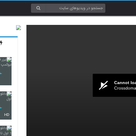
Cannot lo
Crossdomai
HD