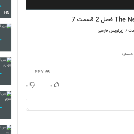
HD
 همسایه
۴۴۷
۰
۰